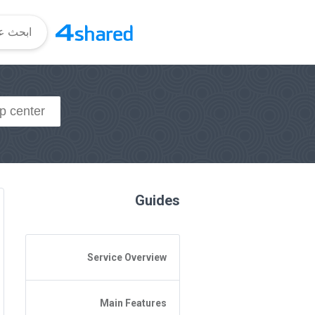
Guides
Service Overview
General Questions
Main Features
Access to 4shared