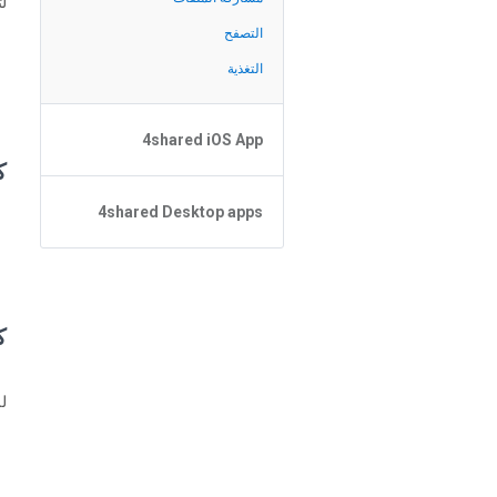
لت
التصفح
التغذية
4shared iOS App
ك
Forgot Password
4shared Desktop apps
أساسيات التطبيق
إدارة الملف
4shared Desktop app for
Windows
Sharing
التصفح
ك
How do I refund the app and
clear my Purchase List
للب