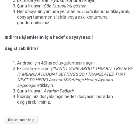
Ekranda yer alan
Ayarlar
ikonuna tıklayın.
Şuna tıklayın,
Çöp Kutusu’nu göster
.
Her dosyanın yanında yer alan
üç nokta
ikonuna tıklayarak,
dosyayı tamamen silebilir veya eski konumuna
gönderebilirsiniz.
İndirme işlemlerim için hedef dosyayı nasıl
değiştirebilirim?
Android için 4Shared uygulamasını açın.
Ekranda yer alan
(I’M NOT SURE ABOUT THIS BIT. I BELIEVE
IT MEANS ACCOUNT SETTINGS SO I TRANSLATED THAT
NEXT TO HERE) Account&Settings Hesap Ayarları
seçeneğine
tıklayın.
Şuna tıklayın,
Ayarları Değiştir
.
İndirdiğiniz dosyalar için hedef dosyasını buradan
değiştirebilirsiniz.
Request more help